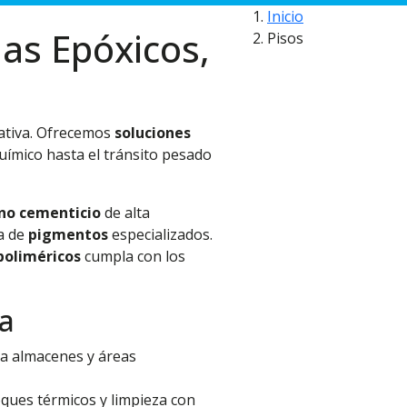
Inicio
mas Epóxicos,
Pisos
rativa. Ofrecemos
soluciones
uímico hasta el tránsito pesado
no cementicio
de alta
a de
pigmentos
especializados.
poliméricos
cumpla con los
ía
ra almacenes y áreas
hoques térmicos y limpieza con