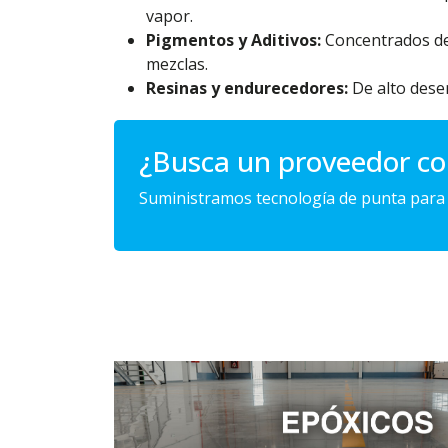
vapor.
Pigmentos y Aditivos:
Concentrados de c
mezclas.
Resinas y endurecedores:
De alto dese
¿Busca un proveedor con
Suministramos tecnología de punta para c