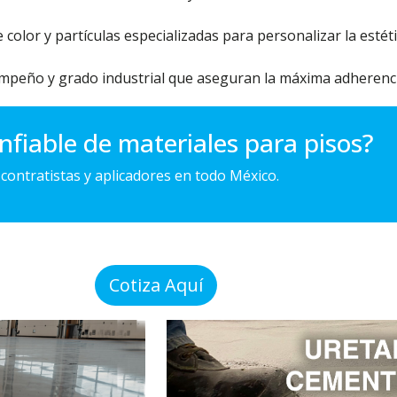
olor y partículas especializadas para personalizar la estéti
mpeño y grado industrial que aseguran la máxima adherencia
fiable de materiales para pisos?
ontratistas y aplicadores en todo México.
Cotiza Aquí