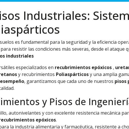
isos Industriales: Siste
liaspárticos
s suelos es fundamental para la seguridad y la eficiencia ope
para resistir las condiciones más severas, desde el ataque q
os industriales
sátiles especializados en
recubrimientos epóxicos
,
ureta
retanos
y recubrimientos
Poliaspárticos
y una amplia gam
 desempeño
, garantizamos que cada uno de nuestros
pisos 
alidad.
imientos y Pisos de Ingenier
llo, autonivelantes y con excelente resistencia mecánica pa
recubrimientos epóxicos
.
para la industria alimentaria y farmacéutica, resistente a c